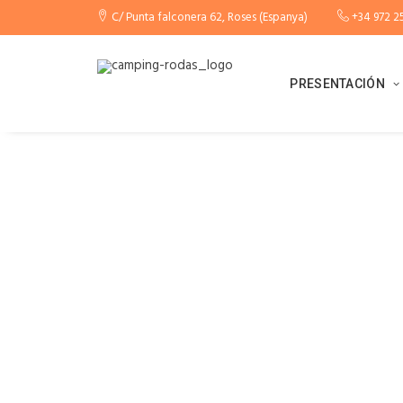
C/ Punta falconera 62, Roses (Espanya)
+34 972 25
PRESENTACIÓN