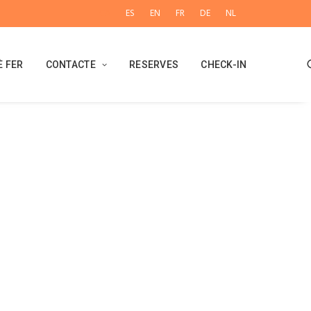
CA
ES
EN
FR
DE
NL
È FER
CONTACTE
RESERVES
CHECK-IN