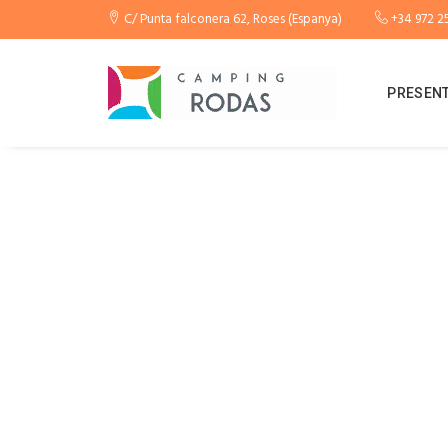
C/ Punta falconera 62, Roses (Espanya)
+34 972 25
PRESENT