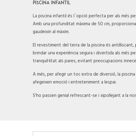
PISCINA INFANTIL
La piscina infantil és l´opció perfecta per als més pet
Amb una profunditat màxima de 50 cm, proporciona
gaudeixin al màxim.
El revestiment del terra de la piscina és antilliscan
brindar una experiència segura i divertida als més p
tranquil·litat als pares, evitant preocupacions innece
A més, per afegir un toc extra de diversió, la pisci
afegeixen emoció i entreteniment a lespai.
S'ho passen genial refrescant-se i xipollejant a la nos