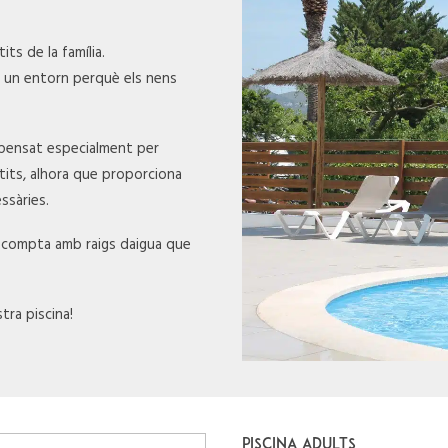
its de la família.
 un entorn perquè els nens
t, pensat especialment per
etits, alhora que proporciona
ssàries.
na compta amb raigs daigua que
tra piscina!
PISCINA ADULTS