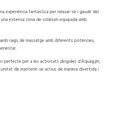
na experiència fantàstica per relaxar-se i gaudir del
b una extensa zona de solàrium equipada amb
a amb raigs de massatge amb diferents potències,
benestar.
i perfecte per a les activitats dirigides d'Aquagym,
rtunitat de mantenir-se actius de manera divertida i