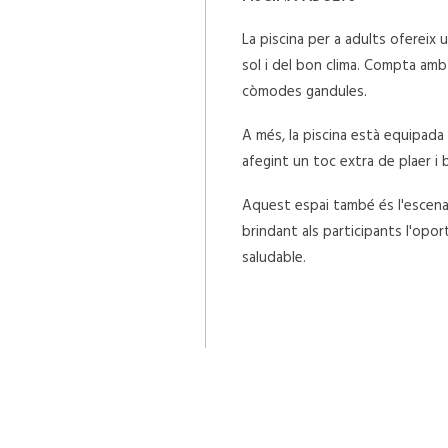
La piscina per a adults ofereix u
sol i del bon clima. Compta am
còmodes gandules.
A més, la piscina està equipad
afegint un toc extra de plaer i 
Aquest espai també és l'escenar
brindant als participants l'opo
saludable.