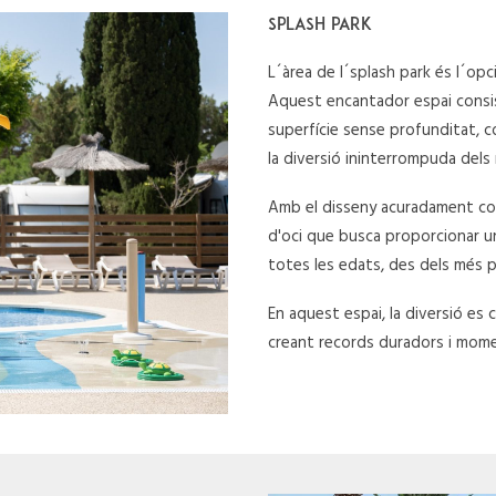
SPLASH PARK
L´àrea de l´splash park és l´opci
Aquest encantador espai consis
superfície sense profunditat, 
la diversió ininterrompuda dels
Amb el disseny acuradament con
d'oci que busca proporcionar un
totes les edats, des dels més pe
En aquest espai, la diversió es 
creant records duradors i mome