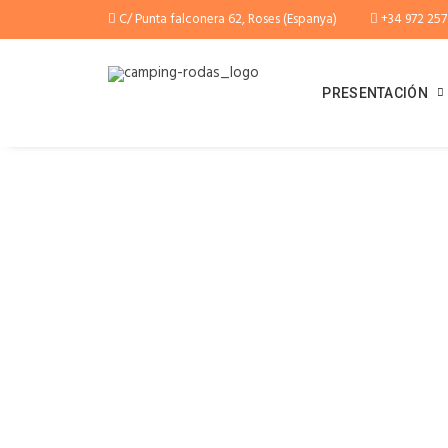
C/ Punta falconera 62, Roses (Espanya)
+34 972 257
PRESENTACIÓN