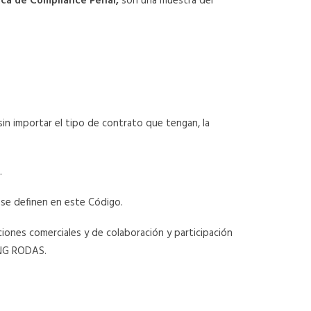
tica de Compliance Penal,
son una muestra del
n importar el tipo de contrato que tengan, la
.
e definen en este Código.
ciones comerciales y de colaboración y participación
ING RODAS.