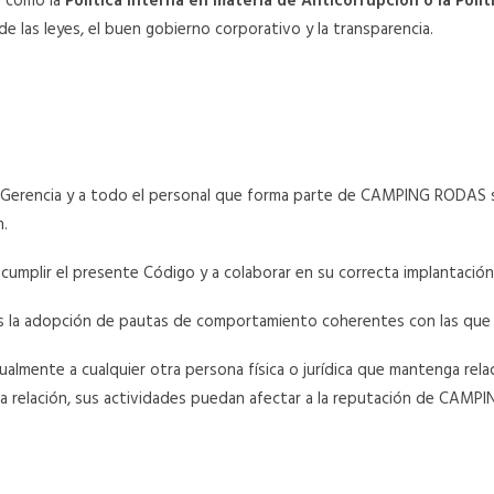
es como la
Política interna en materia de Anticorrupción o la Polí
e las leyes, el buen gobierno corporativo y la transparencia.
, Gerencia y a todo el personal que forma parte de CAMPING RODAS si
n.
cumplir el presente Código y a colaborar en su correcta implantación
a adopción de pautas de comportamiento coherentes con las que s
almente a cualquier otra persona física o jurídica que mantenga rela
 relación, sus actividades puedan afectar a la reputación de CAMP