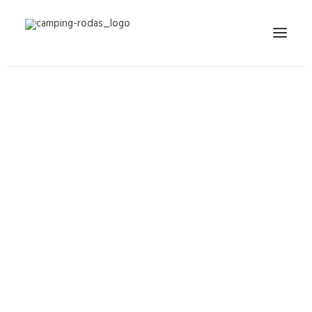
Polir i pintar els
mobilhomes vela
Per a nosaltres és molt important mantenir les
instal·lacions del càmping…
by Camping Rodas