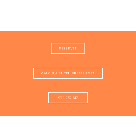
MOBILEHOME
Veure més >
RESERVES
CALCULA EL TEU PRESSUPOST
972 257 617