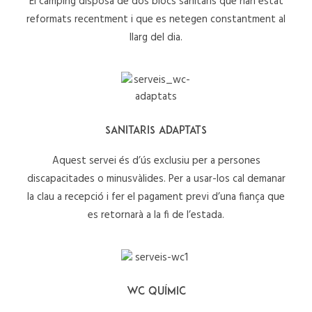
El càmping disposa de dos blocs sanitaris que han estat
reformats recentment i que es netegen constantment al
llarg del dia.
SANITARIS ADAPTATS
Aquest servei és d’ús exclusiu per a persones
discapacitades o minusvàlides. Per a usar-los cal demanar
la clau a recepció i fer el pagament previ d’una fiança que
es retornarà a la fi de l’estada.
WC QUÍMIC