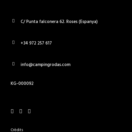
C/ Punta falconera 62. Roses (Espanya)
+34 972 257 617
info@campingrodas.com
KG-000092
Crèdits