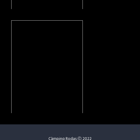
Càmping Rodas Ⓒ 2022