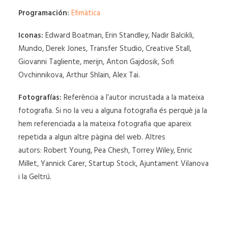
Programación:
Efimàtica
SEARCH
Iconas:
Edward Boatman, Erin Standley, Nadir Balcikli,
Mundo, Derek Jones, Transfer Studio, Creative Stall,
Giovanni Tagliente, merijn, Anton Gajdosik, Sofi
Ovchinnikova, Arthur Shlain, Alex Tai.
Fotografías:
Referència a l’autor incrustada a la mateixa
fotografia. Si no la veu a alguna fotografia és perquè ja la
hem referenciada a la mateixa fotografia que apareix
repetida a algun altre pàgina del web. Altres
autors: Robert Young, Pea Chesh, Torrey Wiley, Enric
Millet, Yannick Carer, Startup Stock, Ajuntament Vilanova
i la Geltrú.