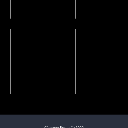
Càmping Rodas Ⓒ 2022